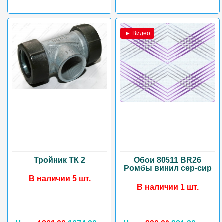
► Видео
Тройник ТК 2
Обои 80511 BR26
Ромбы винил сер-сир
В наличии 5 шт.
В наличии 1 шт.