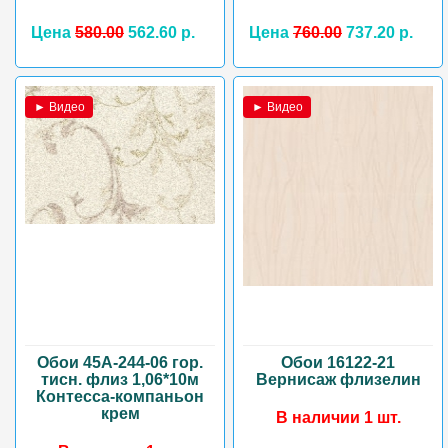
Цена
580.00
562.60 р.
Цена
760.00
737.20 р.
► Видео
► Видео
Обои 45А-244-06 гор.
Обои 16122-21
тисн. флиз 1,06*10м
Вернисаж флизелин
Контесса-компаньон
крем
В наличии 1 шт.