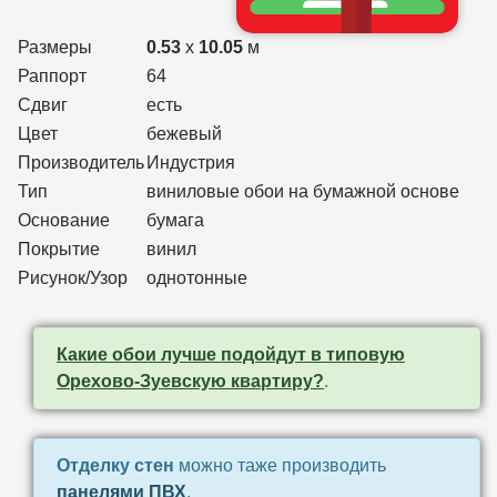
Размеры
0.53
x
10.05
м
Раппорт
64
Сдвиг
есть
Цвет
бежевый
Производитель
Индустрия
Тип
виниловые обои на бумажной основе
Основание
бумага
Покрытие
винил
Рисунок/Узор
однотонные
Какие обои лучше подойдут в типовую
Орехово-Зуевскую квартиру?
.
Отделку стен
можно таже производить
панелями ПВХ
.