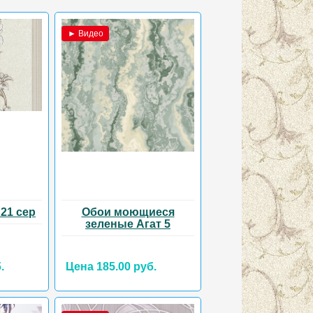
► Видео
21 сер
Обои моющиеся
зеленые Агат 5
.
Цена 185.00 руб.