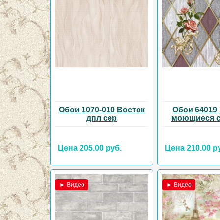
Обои 1070-010 Восток
Обои 64019
дпл сер
моющиеся с
Цена 205.00 руб.
Цена 210.00 р
► Видео
► Видео