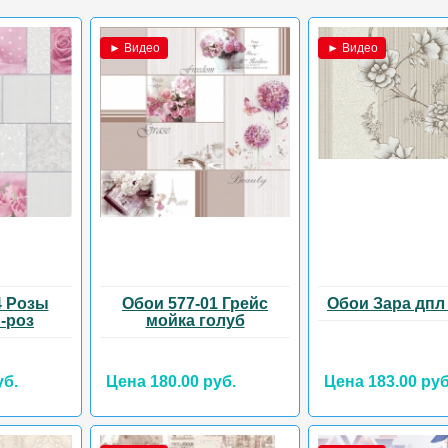
► Видео
► Видео
4 Розы
Обои 577-01 Грейс
Обои Зара дпл 
-роз
мойка голуб
уб.
Цена 180.00 руб.
Цена 183.00 руб