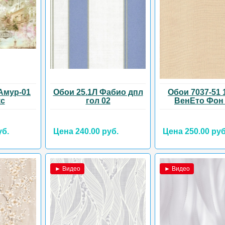
Амур-01
Обои 25.1Л Фабио дпл
Обои 7037-51
кс
гол 02
ВенЕто Фон
уб.
Цена 240.00 руб.
Цена 250.00 руб
► Видео
► Видео