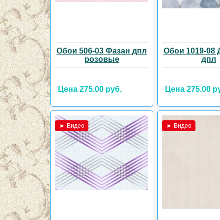
Обои 506-03 Фазан дпл
Обои 1019-08 
розовые
дпл
Цена 275.00 руб.
Цена 275.00 р
► Видео
► Видео