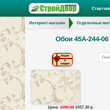
Стартов
Интернет-магазин
Отделочные ма
Обои 45А-244-06
Name
Цена:
1090.00
1057.30 р.