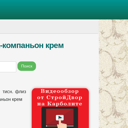
а-компаньон крем
Поиск
. тисн. флиз
аньон крем