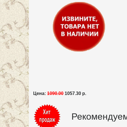
Цена:
1090.00
1057.30 р.
Рекомендуем