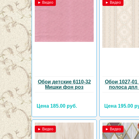
► Видео
► Видео
Обои детские 6110-32
Обои 1027-01
Мишки фон роз
полоса дпл 
Цена 185.00 руб.
Цена 195.00 р
► Видео
► Видео