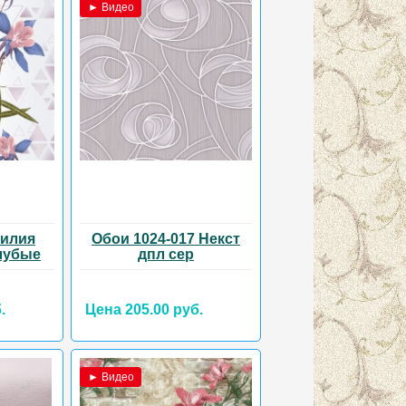
► Видео
милия
Обои 1024-017 Некст
лубые
дпл сер
.
Цена 205.00 руб.
► Видео