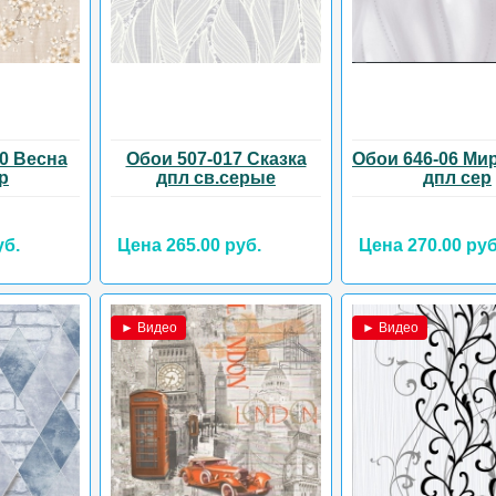
0 Весна
Обои 507-017 Сказка
Обои 646-06 Ми
р
дпл св.серые
дпл сер
уб.
Цена 265.00 руб.
Цена 270.00 руб
► Видео
► Видео