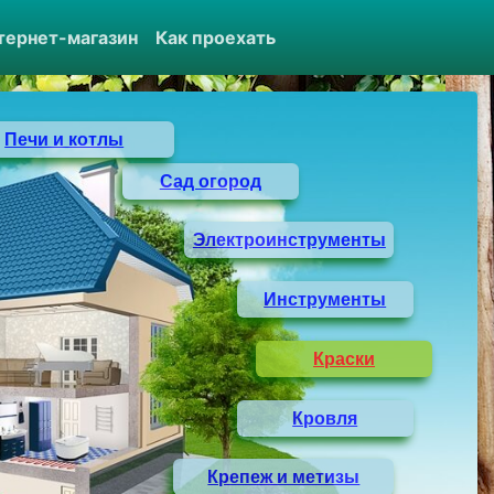
тернет-магазин
Как проехать
Печи и котлы
Сад огород
Электроинструменты
Инструменты
Краски
Кровля
Крепеж и метизы