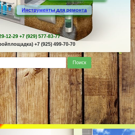
Инструменты для ремонта
9-12-29 +7 (929) 577-83-77
ойплощадка) +7 (925) 499-70-70
Поиск