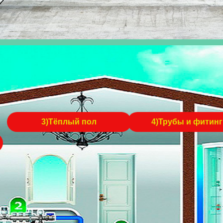
3)Тёплый пол
4)Трубы и фитин