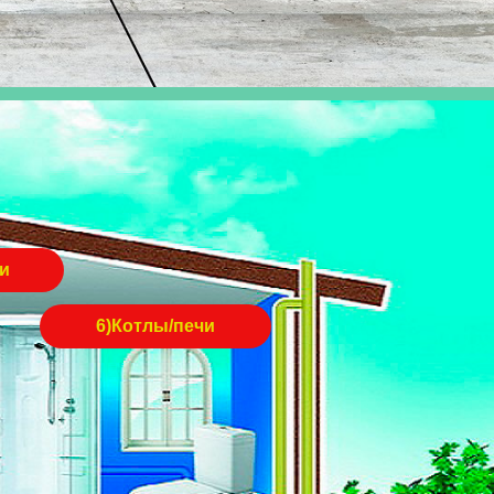
ги
6)Котлы/печи