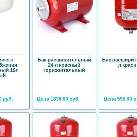
рячего
Бак расширительный
Бак расширит
бжения
24 л красный
л крас
ный 19л
горизонтальный
ый
0 руб.
Цена 1836.00 руб.
Цена 556.00 р