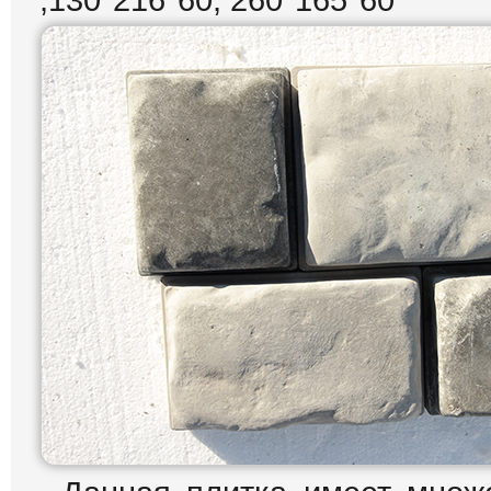
,130*216*60, 260*165*60