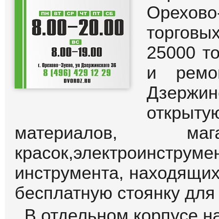
Орехово
торгов
25000 т
и ремо
Дзержин
открыту
материалов, маг
красок,электроинс
инструмента, находящих
бесплатную стоянку для
В отдельном корпусе н