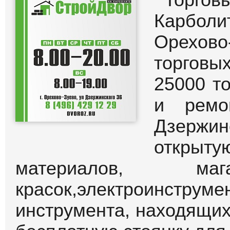
Торго
Карбол
Орехово
торгов
25000 т
и ремо
Дзержин
открыту
материалов, маг
красок,электроинс
инструмента, находящих