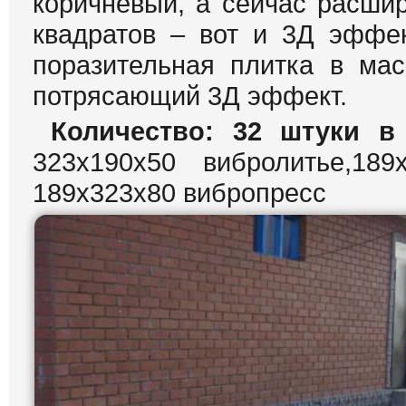
коричневый, а сейчас расшир
квадратов – вот и 3Д эффе
поразительная плитка в ма
потрясающий 3Д эффект.
Количество: 32 штуки в 
323х190х50 вибролитье,189
189х323х80 вибропресс