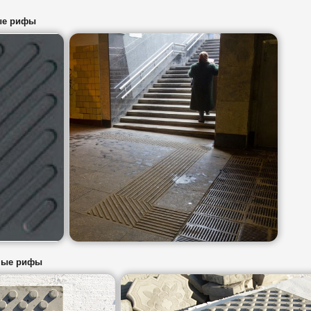
ые рифы
зные рифы