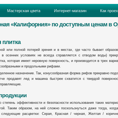
Мастерская цвета
Интернет-магазин
Как прое
рная «Калифорния» по доступным ценам в О
я плитка
й или полной потерей зрения и в местах, где часто бывает образов
а в осенних условиях не всегда справляется с отводом воды) прекр
тка, которая имеет неровную поверхность, и производится в трех вари
усообразными и продольными рифами.
деленное назначение. Так, конусообразная форма рифов прекравно под
гче продавят лед и машина быстрее схватится с твердой поверхнос
аправляющие.
 продукции
ю степень эффективности и безопасности использования таких матери
ой. Таким образом, на ней сложно поскользнуться даже тогда, когд
 следующие расцветки: Серая, Красная / черная, Желтая / коричне