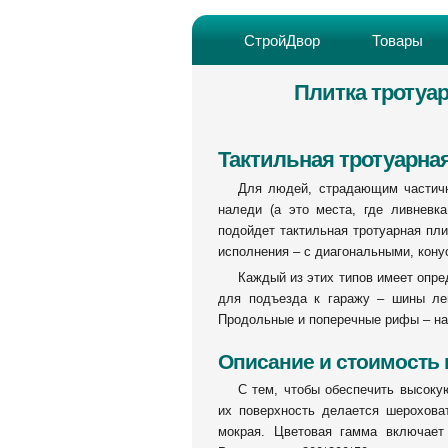
СтройДвор
Товары
Плитка тротуа
Тактильная тротуарна
Для людей, страдающим частично
наледи (а это места, где ливневк
подойдет тактильная тротуарная пли
исполнения – с диагональными, кон
Каждый из этих типов имеет опре
для подъезда к гаражу – шины ле
Продольные и поперечные рифы – н
Описание и стоимость
С тем, чтобы обеспечить высоку
их поверхность делается шероховат
мокрая. Цветовая гамма включает