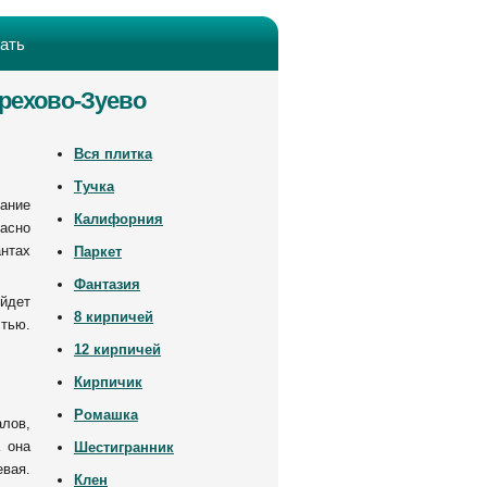
хать
рехово-Зуево
Вся плитка
Тучка
ание
Калифорния
асно
антах
Паркет
Фантазия
ойдет
8 кирпичей
тью.
12 кирпичей
Кирпичик
Ромашка
алов,
а она
Шестигранник
вая.
Клен