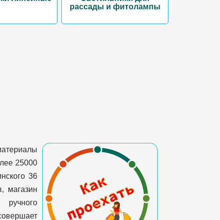
рассады и фитолампы
материалы
олее 25000
инского 36
, магазин
и ручного
 совершает