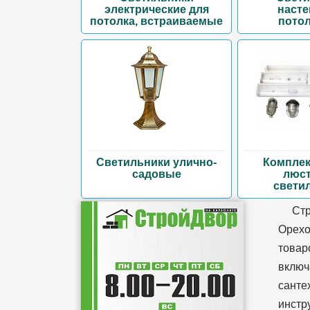
электрические для
насте
потолка, встраиваемые
пото
Светильники улично-
Комплек
садовые
люст
свети
Ст
Орехо
товар
включ
санте
инстр