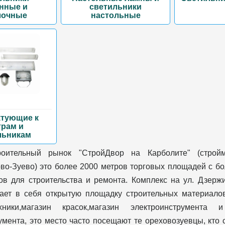
нные и
светильники
лочные
настольные
тующие к
рам и
льникам
роительный рынок "СтройДвор на Карболите" (строй
во-Зуево) это более 2000 метров торговых площадей с б
ов для строительства и ремонта. Комплекс на ул. Дзерж
ает в себя открытую площадку строительных материалов
хники,магазин красок,магазин электроинструмента 
умента, это место часто посещают те ореховозуевцы, кто