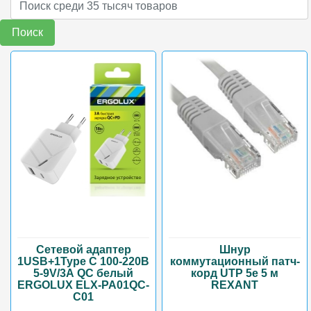
Поиск
Сетевой адаптер
Шнур
1USB+1Type C 100-220B
коммутационный патч-
5-9V/3А QC белый
корд UTP 5e 5 м
ERGOLUX ELX-PA01QC-
REXANT
C01