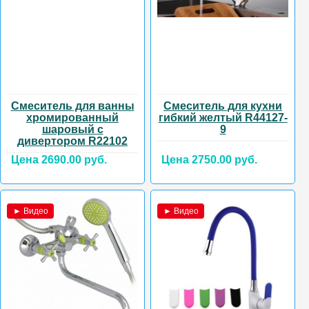
Смеситель для ванны
Смеситель для кухни
хромированный
гибкий желтый R44127-
шаровый с
9
дивертором R22102
Цена 2690.00 руб.
Цена 2750.00 руб.
► Видео
► Видео