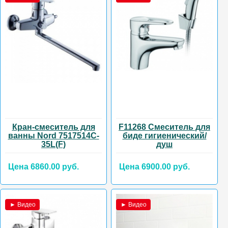
Кран-смеситель для
F11268 Смеситель для
ванны Nord 7517514C-
биде гигиенический/
35L(F)
душ
Цена 6860.00 руб.
Цена 6900.00 руб.
► Видео
► Видео