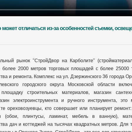
о может отличаться из-за особенностей съемки, освещ
ельный рынок "СтройДвор на Карболите" (стройматериа
о более 2000 метров торговых площадей с более 25000 
тва и ремонта. Комплекс на ул. Дзержинского 36 города О
левского городского округа Московской области вклю
 площадку строительных материалов, магазин сантехн
газин электроинструмента и ручного инструмента, это 
те ореховозуевцы, кто совершает или планирует ремонт:
ы (обои, плинтусы, ламинат, мебель в ванную), ма
тва дач и коттеджей на тысячах квадратных метров. Для т