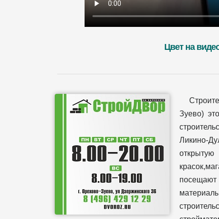
Цвет на виде
Строит
Зуево) эт
строительс
Ликино-Ду
открытую
красок,ма
посещают 
материал
строительс