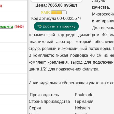
латунь 
Цена: 7865.00 руб/шт
3)
качества.
Многослойн
Код артикула 00-00025577
к истирани
Добавить в корзину
емонта
(4940)
Долговечн
керамический картридж диаметром 40 м
пластиковый аэратор, который обеспечи
струю, ровный и экономичный поток воды. 
В комплекте: гибкая подводка 40 см из н
комплект крепления, выход для подключе
цанга 1/2" для подключения фильтра.
Индивидуальная сберегающая упаковка с л
Производитель
Paulmark
Страна производства
Германия
Серия
Holstein