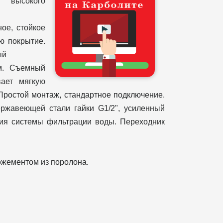
высокого
ое, стойкое
ю покрытие.
ый
м. Съемный
вает мягкую
Простой монтаж, стандартное подключение.
ержавеющей стали гайки G1/2", усиленный
ния системы фильтрации воды. Переходник
ожементом из поролона.