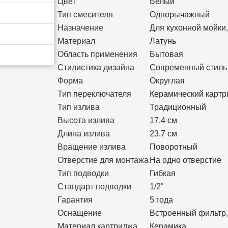
Цвет
Белый
Тип смесителя
Однорычажный
Назначение
Для кухонной мойки
Материал
Латунь
Область применения
Бытовая
Стилистика дизайна
Современный стиль
Форма
Округлая
Тип переключателя
Керамический картр
Тип излива
Традиционный
Высота излива
17.4 см
Длина излива
23.7 см
Вращение излива
Поворотный
Отверстие для монтажа
На одно отверстие
Тип подводки
Гибкая
Стандарт подводки
1/2"
Гарантия
5 года
Оснащение
Встроенный фильтр,
Материал картриджа
Керамика