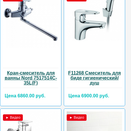
Кран-смеситель для
F11268 Смеситель для
ванны Nord 7517514C-
биде гигиенический/
35L(F)
душ
Цена 6860.00 руб.
Цена 6900.00 руб.
► Видео
► Видео