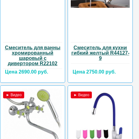
Смеситель для ванны
Смеситель для кухни
хромированный
гибкий желтый R44127-
шаровый с
9
дивертором R22102
Цена 2690.00 руб.
Цена 2750.00 руб.
► Видео
► Видео