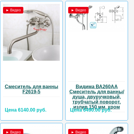
► Видео
► Видео
Смеситель для ванны
Видима ВА260АА
F2619-5
Смеситель для ванны/
душа, двуручковый,
трубчатый поворот.
излив 150 мм, хром
Цена 6140.00 руб.
Цена 6490.00 руб.
► Видео
► Видео