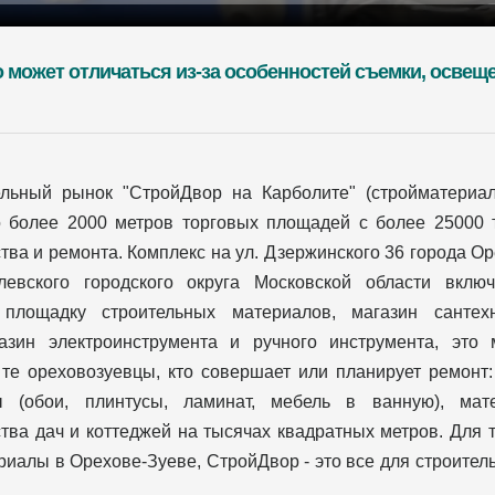
о может отличаться из-за особенностей съемки, освещ
ельный рынок "СтройДвор на Карболите" (стройматериа
о более 2000 метров торговых площадей с более 25000 
тва и ремонта. Комплекс на ул. Дзержинского 36 города О
левского городского округа Московской области вклю
 площадку строительных материалов, магазин сантехн
газин электроинструмента и ручного инструмента, это 
те ореховозуевцы, кто совершает или планирует ремонт:
ы (обои, плинтусы, ламинат, мебель в ванную), ма
тва дач и коттеджей на тысячах квадратных метров. Для т
иалы в Орехове-Зуеве, СтройДвор - это все для строительс