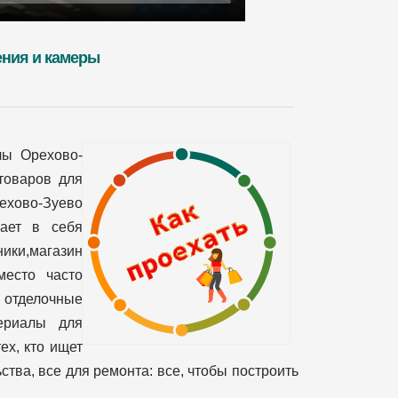
ения и камеры
лы Орехово-
товаров для
рехово-Зуево
чает в себя
ики,магазин
место часто
 отделочные
териалы для
ех, кто ищет
тва, все для ремонта: все, чтобы построить