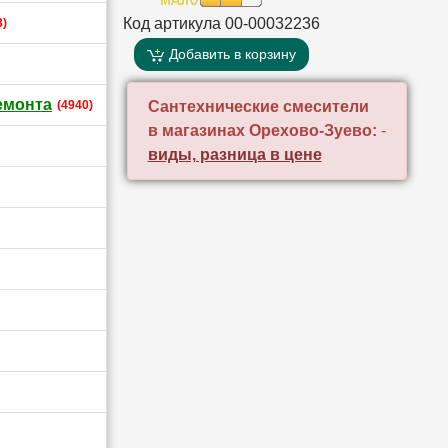
Код артикула 00-00032236
3)
Добавить в корзину
емонта
(4940)
Сантехнические смесители
в магазинах Орехово-Зуево:
-
виды, разница в цене