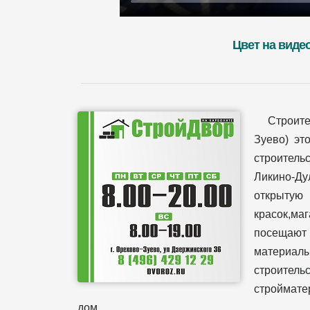
Цвет на виде
Строит
Зуево) эт
строительс
Ликино-Ду
открытую
красок,ма
посещают 
материал
строительс
стройматер
дом.