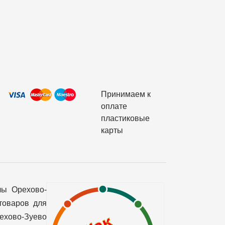
Принимаем к
оплате
пластиковые
карты
лы Орехово-
товаров для
рехово-Зуево