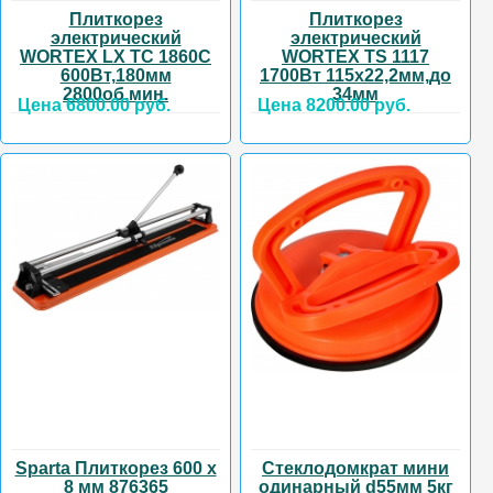
Плиткорез
Плиткорез
электрический
электрический
WORTEX LX TC 1860C
WORTEX TS 1117
600Вт,180мм
1700Вт 115х22,2мм,до
2800об.мин.
34мм
Цена 6800.00 руб.
Цена 8200.00 руб.
Sparta Плиткорез 600 х
Стеклодомкрат мини
8 мм 876365
одинарный d55мм 5кг