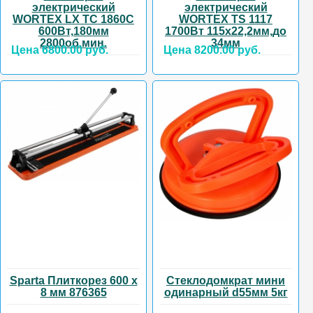
электрический
электрический
WORTEX LX TC 1860C
WORTEX TS 1117
600Вт,180мм
1700Вт 115х22,2мм,до
2800об.мин.
34мм
Цена 6800.00 руб.
Цена 8200.00 руб.
Sparta Плиткорез 600 х
Стеклодомкрат мини
8 мм 876365
одинарный d55мм 5кг