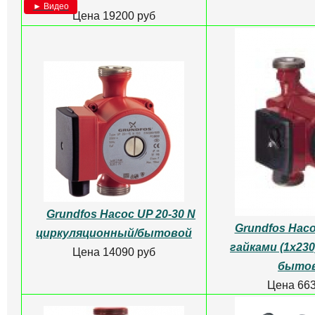
► Видео
Цена 19200 руб
Grundfos Насос UP 20-30 N
Grundfos Насо
циркуляционный/бытовой
гайками (1х230
Цена 14090 руб
быто
Цена 663