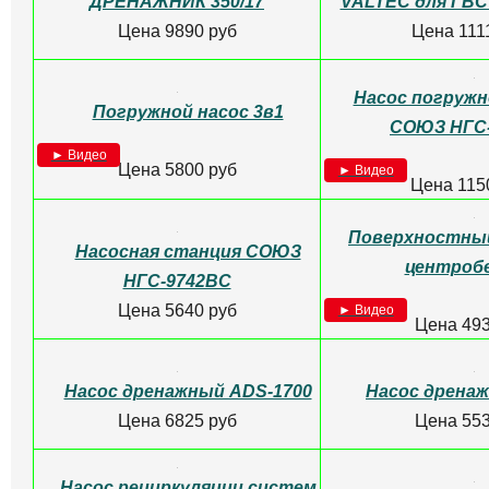
Поверхностный насос
Поверхностны
STURM центробежный
центробежны
WP9710GA
Цена 574
Цена 5525 руб
Погружной насос 3 в 1
Погружной на
STURM WP9745PU
WP976
Цена 533
► Видео
Цена 5400 руб
Насос циркуляционный
Насос повыше
VALTEC RS 25-60 130 мм
VALTEC V
Цена 4650 руб
Цена 610
Мембрана для
Насос пов
гидроаккумулятора 8 л EPDM
Джамбо 7