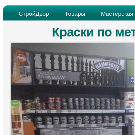
СтройДвор
Товары
Мастерская 
Краски по ме