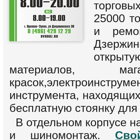
торгов
25000 т
и ремо
Дзержин
открыту
материалов, маг
красок,электроинс
инструмента, находящих
бесплатную стоянку для
В отдельном корпусе н
и шиномонтаж.
Сво