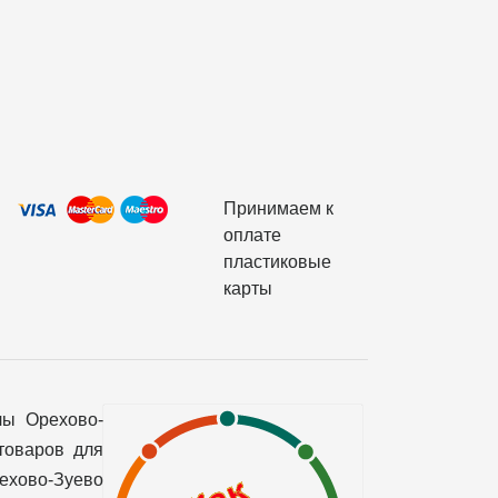
Принимаем к
оплате
пластиковые
карты
лы Орехово-
товаров для
рехово-Зуево