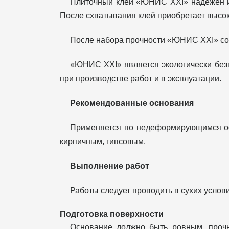
Плиточный клей «ЮНИС XXI» надёжен и 
После схватывания клей приобретает высок
После набора прочности «ЮНИС XXI» сох
«ЮНИС XXI» является экологически безв
при производстве работ и в эксплуатации.
Рекомендованные основания
Применяется по недеформирующимся осно
кирпичным, гипсовым.
Выполнение работ
Работы следует проводить в сухих услов
Подготовка поверхности
Основание должно быть ровным, прочн