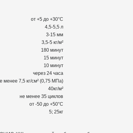
от +5 до +30°С
4,5-5,5 л
3-15 мм
3,5-5 кг/м²
180 минут
15 минут
10 минут
через 24 часа
е менее 7,5 кг/см² (0,75 МПа)
40кг/м²
не менее 35 циклов
от -50 до +50°С
5; 25кг