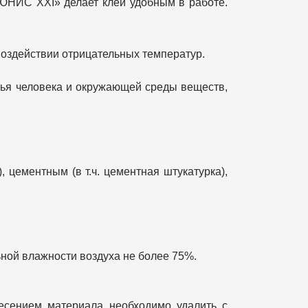
ЮНИС XXI» делает клей удобным в работе.
воздействии отрицательных температур.
вья человека и окружающей среды веществ,
 цементным (в т.ч. цементная штукатурка),
ьной влажности воздуха не более 75%.
есением материала необходимо удалить с