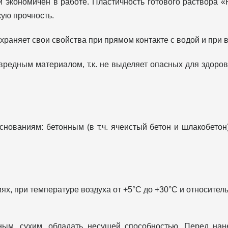
экономичен в работе. Пластичность готового раствора «
ую прочность.
раняет свои свойства при прямом контакте с водой и при 
редным материалом, т.к. не выделяет опасных для здоро
ваниям: бетонным (в т.ч. ячеистый бетон и шлакобетон),
иях, при температуре воздуха от +5°С до +30°С и относител
ым, сухим, обладать несущей способностью. Перед нан