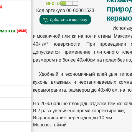
природ
3)
Код артикула 00-00001523
керамо
Добавить в корзину
Использу
емонта
(4940)
и мозаичной плитки на пол и стены. Макси
40кг/м² поверхности. При проведении
допускается применение плиточного кле
размером не более 40x40см на полах без по
Удобный и экономичный клей для типо
кухонь, влажных и неотапливаемых комна
керамогранита, размером до 40х40 см, на п
На 20% больше площадь отделки тем же кол
В 2 раза увеличено время корректировки;
Выравнивание перепадов до 10 мм.;
Морозостойкий.