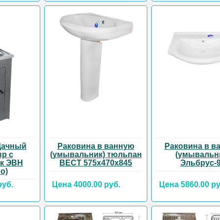
Дачный
Раковина в ванную
Раковина в в
р с
(умывальник) тюльпан
(умывальн
ак ЭВН
ВЕСТ 575х470х845
Эльбрус-
о)
руб.
Цена 4000.00 руб.
Цена 5860.00 ру