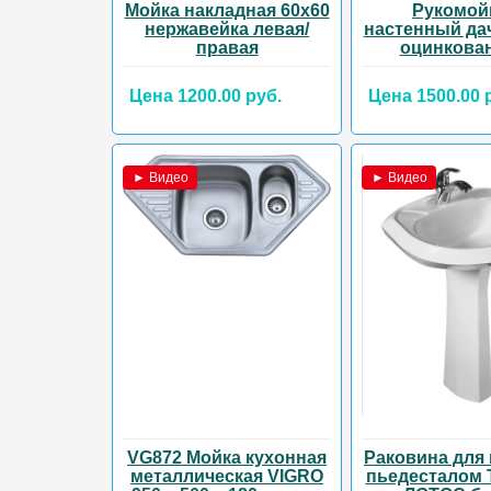
Мойка накладная 60х60
Рукомой
нержавейка левая/
настенный да
правая
оцинкова
Цена 1200.00 руб.
Цена 1500.00 
► Видео
► Видео
VG872 Мойка кухонная
Раковина для 
металлическая VIGRO
пьедесталом