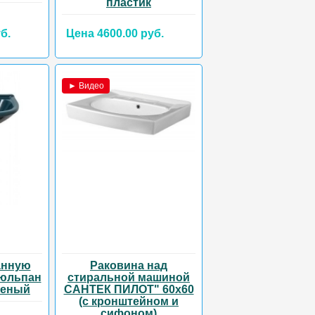
пластик
б.
Цена 4600.00 руб.
► Видео
анную
Раковина над
тюльпан
стиральной машиной
леный
САНТЕК ПИЛОТ" 60х60
(с кронштейном и
сифоном)