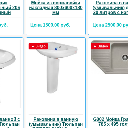
ник
Мойка из нержавейки
Раковина в в
чный 20л
накладная 800х600х180
(умывальник) 
нный
мм
20 литров с на
руб.
Цена 1500.00 руб.
Цена 2500.00 ру
► Видео
► Видео
ванной с
Раковина в ванную
G002 Мойка Гр
 Тюльпан
(умывальник) Тюльпан
785 х 495 го