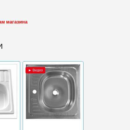
ам магазина
и
► Видео