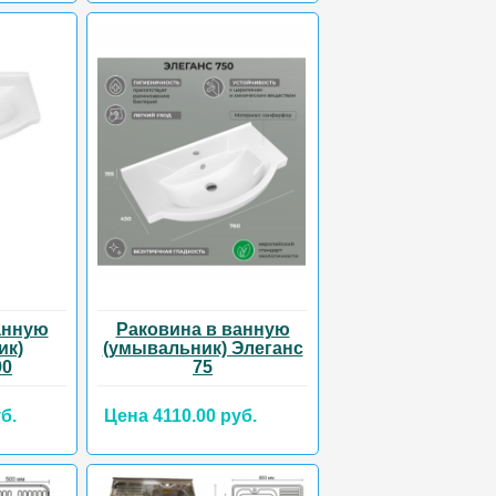
анную
Раковина в ванную
ик)
(умывальник) Элеганс
90
75
б.
Цена 4110.00 руб.