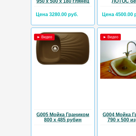
950 х 500 х 180 глянец
ЛОТОС б
Цена 3280.00 руб.
Цена 4500.00 
► Видео
► Видео
G005 Мойка Граником
G004 Мойка Г
800 х 485 рубин
790 х 500 и