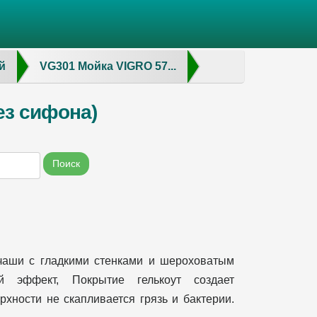
й
VG301 Мойка VIGRO 57...
ез сифона)
Поиск
 чаши с гладкими стенками и шероховатым
й эффект, Покрытие гелькоут создает
хности не скапливается грязь и бактерии.