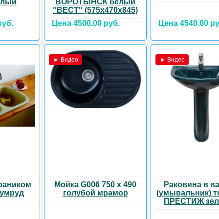
елый
ВОРОТЫНСК белый
"ВЕСТ" (575х470х845)
руб.
Цена 4500.00 руб.
Цена 4540.00 ру
► Видео
► Видео
раником
Мойка G006 750 х 490
Раковина в в
зумруд
голубой мрамор
(умывальник) 
ПРЕСТИЖ зе