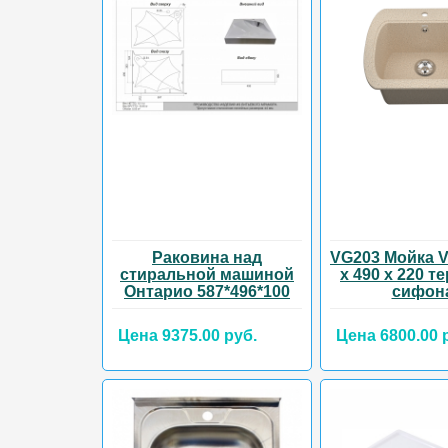
Раковина над
VG203 Мойка V
стиральной машиной
х 490 х 220 т
Онтарио 587*496*100
сифон
Цена 9375.00 руб.
Цена 6800.00 