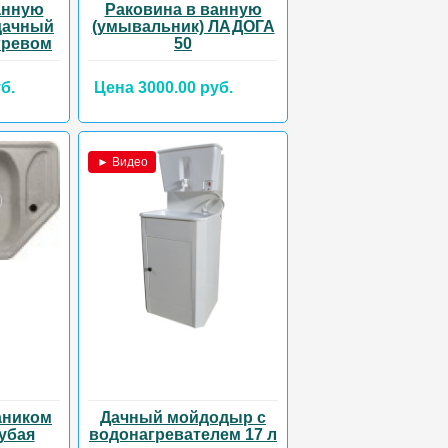
анную
Раковина в ванную
дачный
(умывальник) ЛАДОГА
гревом
50
б.
Цена 3000.00 руб.
► Видео
аником
Дачный мойдодыр с
лубая
водонагревателем 17 л