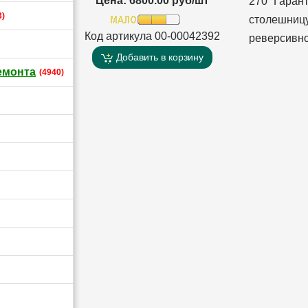
Цена: 6800.00 руб/шт
270 Гаран
3)
столешни
Код артикула 00-00042392
реверсивно
Добавить в корзину
емонта
(4940)