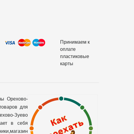
Принимаем к
оплате
пластиковые
карты
лы Орехово-
товаров для
рехово-Зуево
чает в себя
ики,магазин