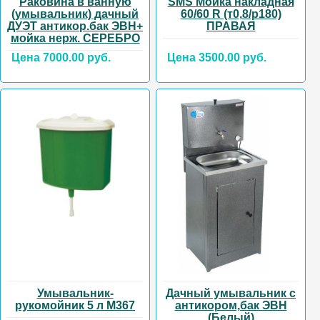
Раковина в ванную
SMS Мойка накладная
(умывальник) дачный
60/60 R (т0,8/р180)
ДУЭТ антикор.бак ЭВН+
ПРАВАЯ
мойка нерж. СЕРЕБРО
Цена 7000.00 руб.
Цена 3500.00 руб.
Умывальник-
Дачный умывальник с
рукомойник 5 л М367
антикором,бак ЭВН
(Белый)