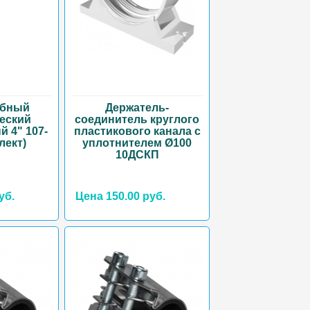
убный
Держатель-
еский
соединитель круглого
 4" 107-
пластикового канала с
лект)
уплотнителем Ø100
10ДСКП
уб.
Цена 150.00 руб.