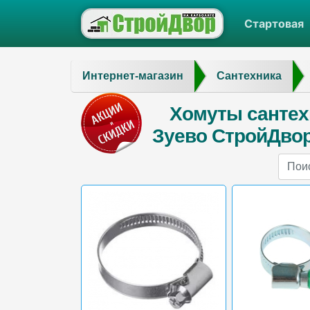
Стартовая
Интернет-магазин
Сантехника
Хомуты сантех
Зуево СтройДвор