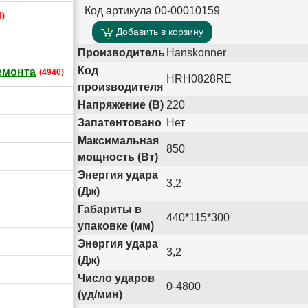
Код артикула 00-00010159
3)
Добавить в корзину
Производитель
Hanskonner
Код
емонта
(4940)
HRH0828RE
производителя
Напряжение (В)
220
Запатентовано
Нет
Максимальная
850
мощность (Вт)
Энергия удара
3,2
(Дж)
Габариты в
440*115*300
упаковке (мм)
Энергия удара
3,2
(Дж)
Число ударов
0-4800
(уд/мин)