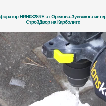
ратор HRH0828RE от Орехово-Зуевского интер
СтройДвор на Карболите