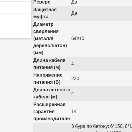
Реверс
Да
Защитная
Да
муфта
Диаметр
сверления
(металл/
6/8/10
дерево/бетон)
(мм)
Длина кабеля
4
питания (м)
Напряжение
220
питания (В)
Длина сетевого
4
кабеля (м)
Расширенная
гарантия
14
производителя
3 бура по бетону: 6*150, 8*