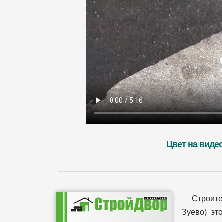
Цвет на виде
Строит
Зуево) эт