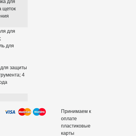
зка для
а щеток
ения
ля для
;
ль для
 для защиты
трумента; 4
ода
Принимаем к
оплате
пластиковые
карты