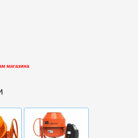
ам магазина
и