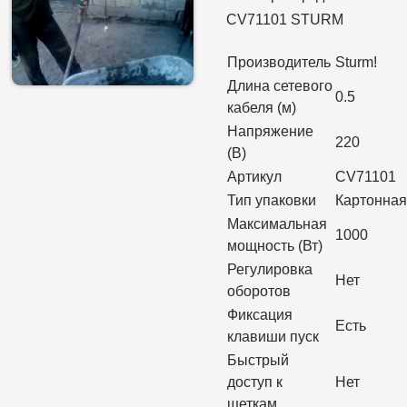
CV71101 STURM
Производитель
Sturm!
Длина сетевого
0.5
кабеля (м)
Напряжение
220
(В)
Артикул
CV71101
Тип упаковки
Картонная
Максимальная
1000
мощность (Вт)
Регулировка
Нет
оборотов
Фиксация
Есть
клавиши пуск
Быстрый
доступ к
Нет
щеткам