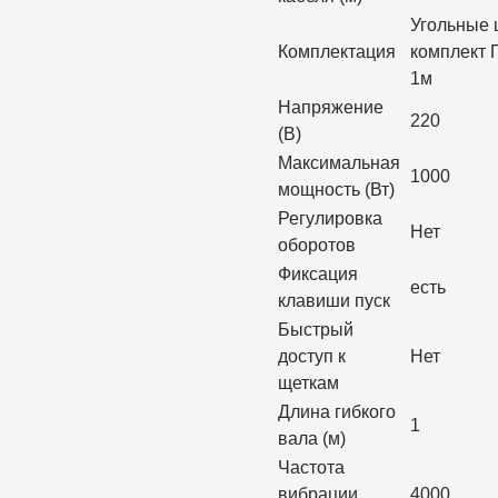
Угольные 
Комплектация
комплект 
1м
Напряжение
220
(В)
Максимальная
1000
мощность (Вт)
Регулировка
Нет
оборотов
Фиксация
есть
клавиши пуск
Быстрый
доступ к
Нет
щеткам
Длина гибкого
1
вала (м)
Частота
вибрации
4000