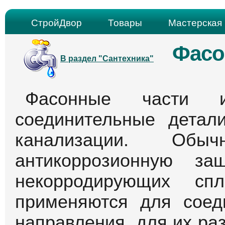
СтройДвор
Товары
Мастерская 
Фасо
В раздел "Сантехника"
Фасонные части
соединительные детал
канализации. Об
антикоррозионную з
некорродирующих сп
применяются для соед
направления, для их ра