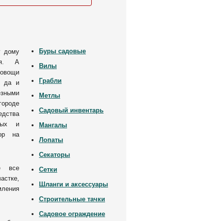
Буры садовые
у дому
ия. А
Вилы
 овощи
Грабли
, да и
зными
Метлы
городе
Садовый инвентарь
едства
ных и
Мангалы
ор на
Лопаты
Секаторы
е все
Сетки
астке,
Шланги и аксессуары
ления
Строительные тачки
Садовое ограждение