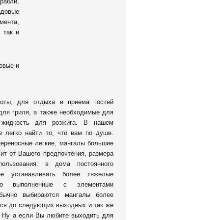
рабли,
адовые
мента,
 так и
овые и
боты, для отдыха и приема гостей
для гриля, а также необходимые для
 жидкость для розжига.
В нашем
е легко найти то, что вам по душе.
ереносные легкие, мангалы большие
ит от Вашего предпочтения, размера
ользования: в дома постоянного
нее устанавливать более тяжелые
но выполненные с элементами
обычно выбираются мангалы более
тся до следующих выходных и так же
. Ну а если Вы любите выходить для