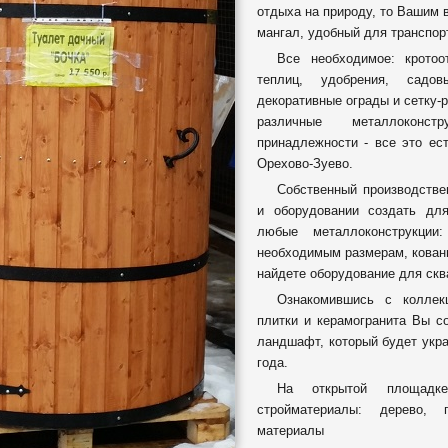
отдыха на природу, то Вашим 
мангал, удобный для транспор
Все необходимое: кротоо
теплиц, удобрения, садо
декоративные ограды и сетку-
различные металлоконс
принадлежности - все это ес
Орехово-Зуево.
Собственный производстве
и оборудовании создать дл
любые металлоконструкции
необходимым размерам, кованы
найдете оборудование для скв
Ознакомившись с коллек
плитки и керамогранита Вы с
ландшафт, который будет укра
года.
На открытой площад
стройматериалы: дерево, 
материалы