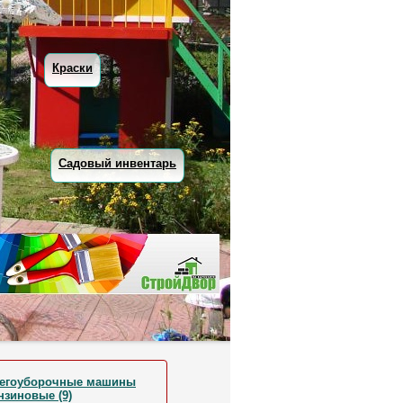
Краски
Садовый инвентарь
егоуборочные машины
нзиновые (9)