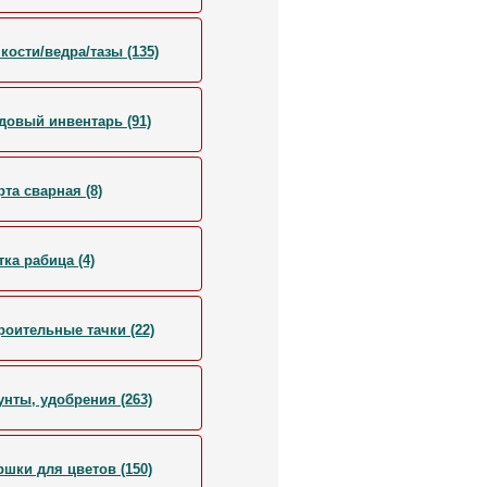
кости/ведра/тазы (135)
довый инвентарь (91)
рта сварная (8)
тка рабица (4)
роительные тачки (22)
унты, удобрения (263)
ршки для цветов (150)