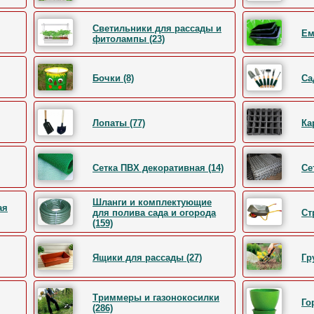
Светильники для рассады и
Ем
фитолампы (23)
Бочки (8)
Са
Лопаты (77)
Ка
Сетка ПВХ декоративная (14)
Се
Шланги и комплектующие
ая
для полива сада и огорода
Ст
(159)
Ящики для рассады (27)
Гр
Триммеры и газонокосилки
Го
(286)