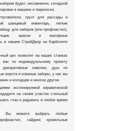
выбором будет, несомненно, складной
тировки в машине и переноски.
тпугиватели, грунт для рассады и
вый шанцевый инвентарь, легкие
рабицу для заборов (или профнастил),
трукции, краски и малярные
ть в нашем СтройДвор на Карболите
нный цех позволит на наших станках
я вас по индивидуальному проекту
: декоративные лавочки, душ по
е ворота и кованые заборы, у нас вы
ажин и колодцев и многое другое.
циями экспонируемой керамической
оздадите на своем участке стильный
шать глаз и радовать в любое время
ке Вы можете выбрать любые
профнастил, сайдинг, кровельные