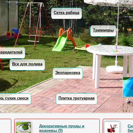
Сетка рабица
Триммеры
 вредителей
Все для полива
Экопарковка
нь сухие смеси
Плитка тротуарная
Декоративные пруды и
Сн
водоемы (5)
бе