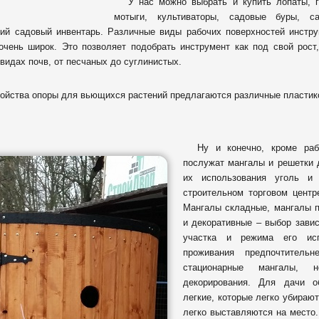
У нас можно выбрать и купить лопаты, г
мотыги, культиваторы, садовые буры, с
чий садовый инвентарь. Различные виды рабочих поверхностей инстру
чень широк. Это позволяет подобрать инструмент как под свой рост,
 видах почв, от песчаных до суглинистых.
ройства опоры для вьющихся растений предлагаются различные пластик
Ну и конечно, кроме ра
послужат мангалы и решетки 
их использования уголь и
строительном торговом центр
Мангалы складные, мангалы п
и декоративные – выбор завис
участка и режима его исп
проживания предпочтитель
стационарные мангалы, 
декорирования. Для дачи 
легкие, которые легко убираю
легко выставляются на место