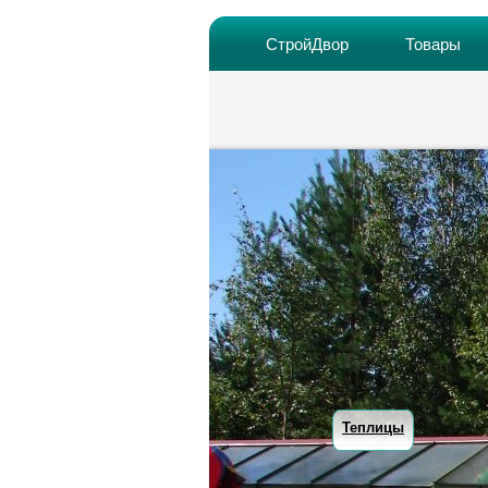
СтройДвор
Товары
Теплицы