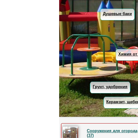
Душевые баки
Химия от
Грунт, удобрения
Керамзит, щебе
Сооружения для огорода
(37)