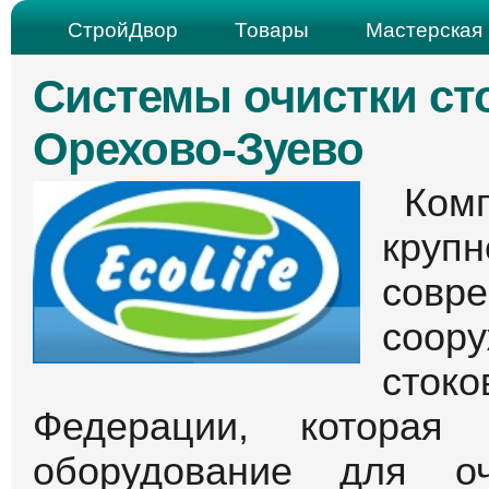
СтройДвор
Товары
Мастерская 
Системы очистки ст
Орехово-Зуево
Ком
кру
сов
соор
сток
Федерации, которая 
оборудование для о