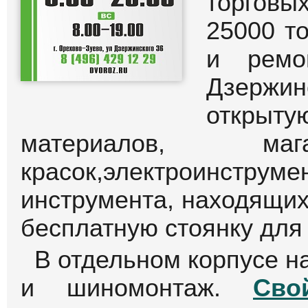
торгов
25000 т
и ремо
Дзержин
открыту
материалов, маг
красок,электроинс
инструмента, находящих
бесплатную стоянку для
В отдельном корпусе н
и шиномонтаж.
Сво