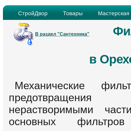
СтройДвор
Товары
Мастерская 
Фи
В раздел "Сантехника"
в Орех
Механические филь
предотвращения 
нерастворимыми част
основных фильтр