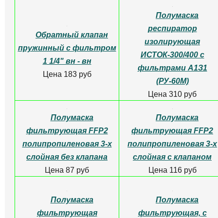
нержавейка 3/4"
Цена 5250 руб
Магистральный
фильтр для воды для
ГОРЯЧЕЙ ВОДЫ из
Магистральный
УСИЛЕННОГО
фильтр для воды для
ПОЛИПРОПИЛЕНА 3/4"
холодной воды ITA-05-3
10" непрозрачная колба
Цена 645 руб
АБФ-ГОР-34
Цена 1420 руб
Модуль сменный
Модуль сменный
фильтра для воды
фильтра для воды
"АКВАФОР А6"
"АКВАФОР В100" - 8
Цена 407 руб
Цена 366 руб