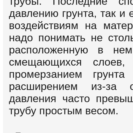
экологичности, долго
конечно же, невысокой 
к их достоинствам сл
монтажа, то есть спос
труб.
Для наружных и
канализационных сист
время используются п
трубы, а вот для разм
рекомендуются полив