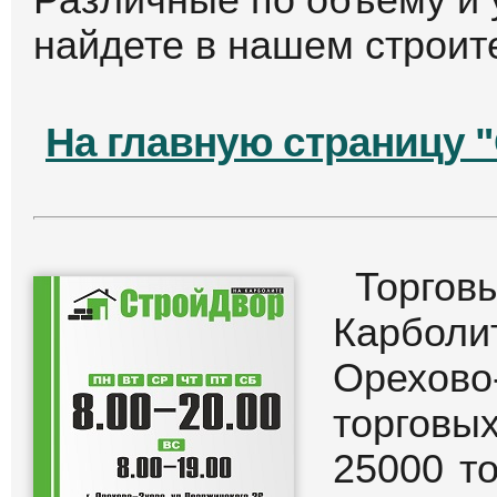
Собираются канализа
канализационную систе
фасонных частей, фитин
комплектующие, котор
также найти в нашем ТЦ
речь идет об отводах, 
соединения труб и рези
Аналогичными свойс
накопления канализац