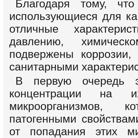
трубы. Последние сп
давлению грунта, так и
воздействиям на мате
надо понимать не стол
расположенную в нем
смещающихся слоев, 
промерзанием грунта
расширением из-за о
давления часто превы
трубу простым весом.