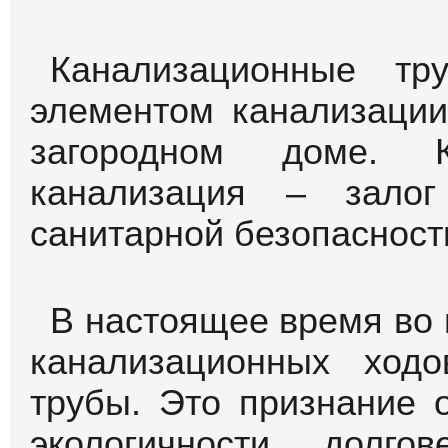
Унитаз-компакт
роспись "КОТ С
БАБОЧКОЙ" СТАНДАРТ
(КИРОВ)
Цена 10000 руб
Перейти в раздел "
ма