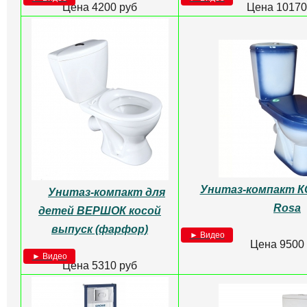
Унитаз-компакт
Бачок СОНАТА 
"Алькор"дюропласт
расстояние 13
Цена 5500
► Видео
Цена 8000 руб
Бачок сливной для
Унитаз с функцие
унитаза ОРИОН
Norm Fi