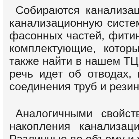
от попадания этих м
дальнейшего распростра
Полипропиленовые 
внутренней разводки
административных зда
канализации. При это
должна превышать 10
давлением, кото
полипропиленовые
использовании в систем