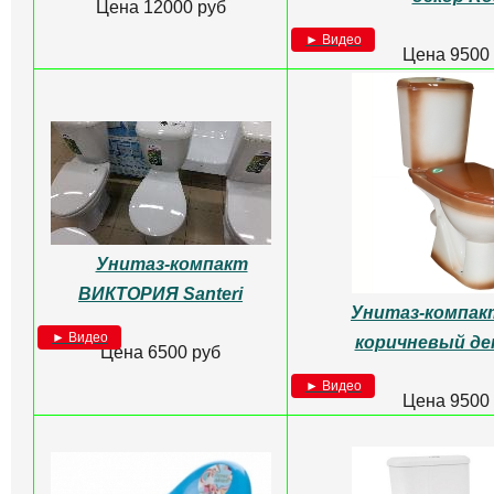
Унитаз-компакт С
БиоТуалет торфяной
(кос.выпуск,нижн.под
Rostok зеленый
Rosa
► Видео
Цена 11160 руб
► Видео
Цена 6500
Унитаз-компакт
Унитаз-компакт К