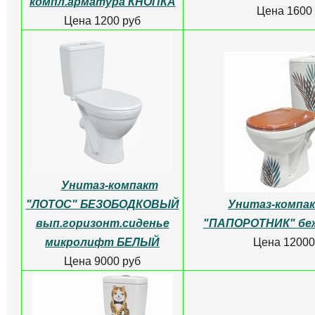
Унитаз-компакт
Унитаз-компакт 
ЭЛИССА косой
выпуск,ЧЕ
выпуск,СИНИЙ
Цена 12500
Цена 12500 руб
Бачок для унитаза
Бачок для унита
ПЛАСТИК. с
нижний подвод,в ко