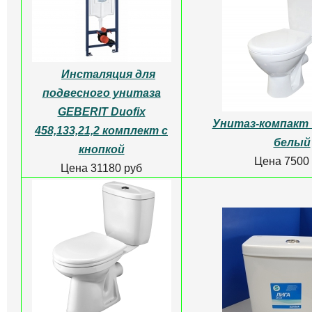
► Видео
► Видео
Цена 4200 руб
Цена 10170
Унитаз-компакт 
Унитаз-компакт для
Rosa
детей ВЕРШОК косой
выпуск (фарфор)
► Видео
Цена 9500
► Видео
Цена 5310 руб