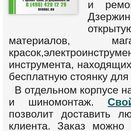
Различные по объему и 
найдете в нашем строит
На главную страницу 
Торго
Карбол
Орехово
торгов