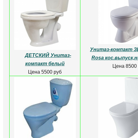
безободковый
Горшок детский Follow
Цена 26780
Me с крышкой
Цена 350 руб
Унитаз GR-4479SQ
Унитаз GR-445
безободковый подвесной
безободковый
ТОРНАДО
Цена 18530
Цена 11500 руб