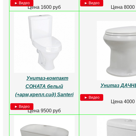
Унитаз-компакт
Унитаз-компакт
(кос.выпуск, нижн. по
ВОРОТЫНСКИЙ Белый
дюропл
► Видео
Цена 7000 руб
► Видео
Цена 7250
Унитаз-компакт 
Бачок КОМФОРТ Белый
вертикал. выпус
Лобня