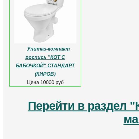
ПОЛОЧКОЙ,бок.подвод,в
КНОПК
компл.арматура КНОПКА
Цена 1600
Цена 1200 руб
Унитаз-компакт
"ЛОТОС" БЕЗОБОДКОВЫЙ
Унитаз-компа
вып.горизонт.сиденье
"ПАПОРОТНИК" бе
микролифт БЕЛЫЙ
Цена 12000
Цена 9000 руб