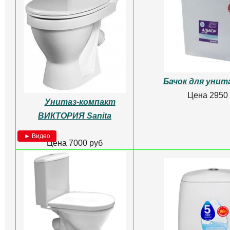
Горшок детский Opa
Унитаз-компакт S
BEROSSI
антивсплеск сиден
► Видео
► Видео
Цена 250 руб
Цена 10000