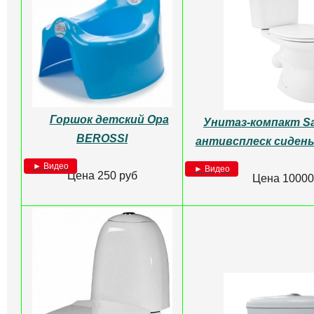
роспись "МАКИ"
декор Ro
Цена 12000 руб
► Видео
Цена 9500
Унитаз-компакт
ВИКТОРИЯ Santeri
Унитаз-компа
► Видео
коричневый де
Цена 6500 руб
► Видео
Цена 9500