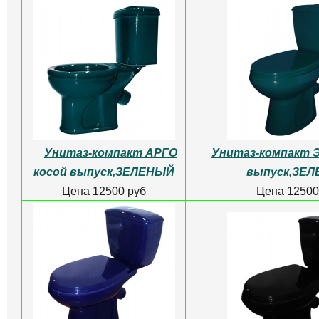
Унитаз-компакт
Унитаз Grossman Cl
ГОЛУБОЙ косой выпуск
безободк
Цена 7500 руб
Цена 10630
Унитаз Grossman
Унитаз Grossman Cl
Classic GR-4467S
безободк
безободковый
Цена 10250
Цена 10630 руб