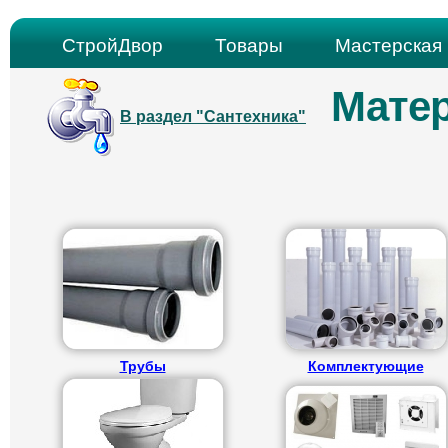
СтройДвор
Товары
Мастерская 
Матер
В раздел "Сантехника"
Трубы
Комплектующие