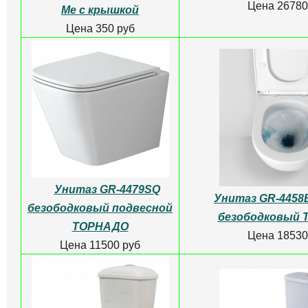
Унитаз-компакт
АНИМО белый (кос/выпуск
Бачок Л
нижн/подвод,мех смыва)
Цена 3000
Сантек
Цена 8000 руб
Унитаз GR-4458