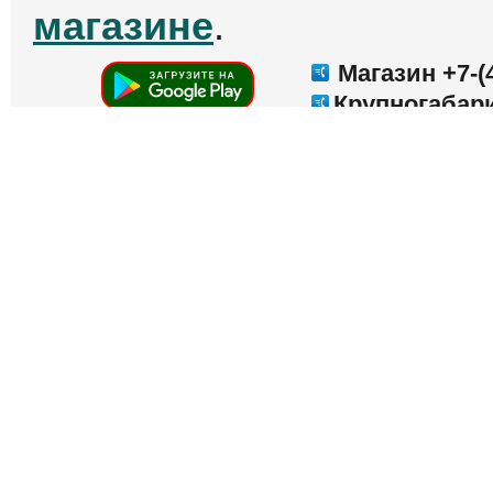
25000 т
и ремо
Дзержин
открыту
материалов, маг
красок,электроинс
инструмента, находящих
бесплатную стоянку для
В отдельном корпусе н
и шиномонтаж.
Сво
позволит доставить л