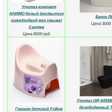
Инсталяция для
подвесного унитаза
GEBERIT Duofix
Унитаз-компакт
458,133,21,2 комплект с
белый
кнопкой
Цена 7500
Цена 31180 руб