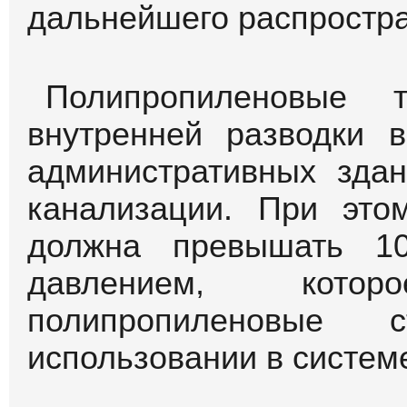
Благодаря тому, чт
использующиеся для ка
отличные характерис
давлению, химичес
подвержены коррозии,
санитарными характерис
В первую очередь э
концентрации на и
микроорганизмов, к
патогенными свойствам