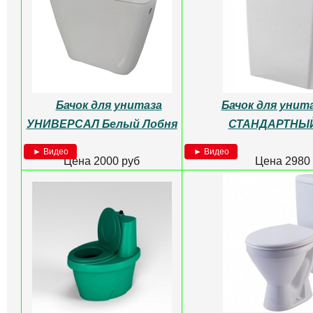
► Видео
► Видео
Цена 8000
Цена 1600 руб
Унитаз-компакт
Унитаз ДАЧН
СОНАТА белый
(+арм,крепл.сид) Santeri
► Видео
Цена 4000
► Видео
Цена 9500 руб