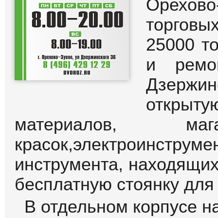
Орехово
торгов
25000 т
и ремо
Дзержин
открыту
материалов, маг
красок,электроинс
инструмента, находящих
бесплатную стоянку для
В отдельном корпусе н