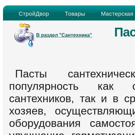
СтройДвор
Товары
Мастерская 
Пас
В раздел "Сантехника"
Пасты сантехниче
популярность как с
сантехников, так и в 
хозяев, осуществляющ
оборудования самосто