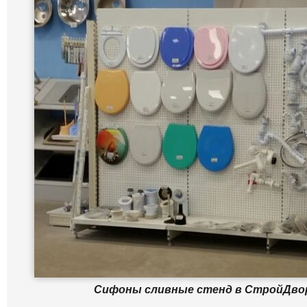
Сифоны сливные стенд в СтройДвор