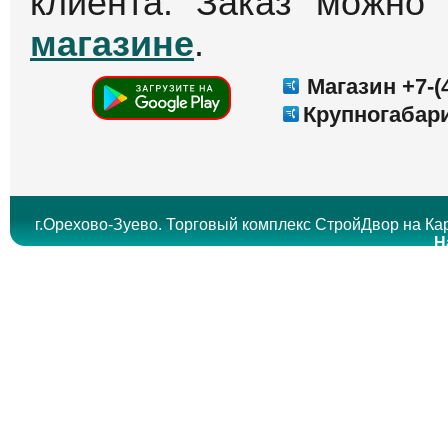
клиента. Заказ можно
магазине
.
Магазин +7-(4
Крупногабари
г.Орехово-Зуево. Торговый комплекс СтройДвор на Кар
Н