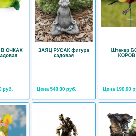
 В ОЧКАХ
ЗАЯЦ РУСАК фигура
Штекер 
садовая
садовая
КОРОВ
0 руб.
Цена 540.00 руб.
Цена 190.00 р