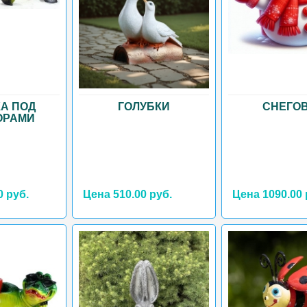
А ПОД
ГОЛУБКИ
СНЕГО
ОРАМИ
0 руб.
Цена 510.00 руб.
Цена 1090.00 