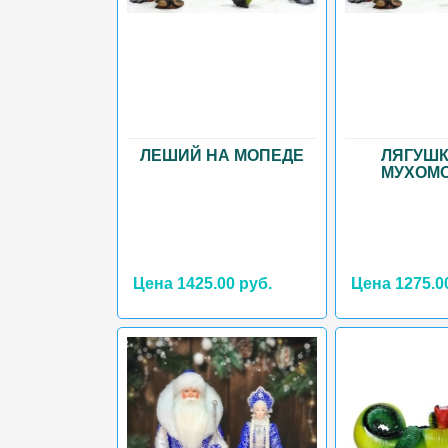
ЛЕШИЙ НА МОПЕДЕ
ЛЯГУШК
МУХОМ
Цена 1425.00 руб.
Цена 1275.0