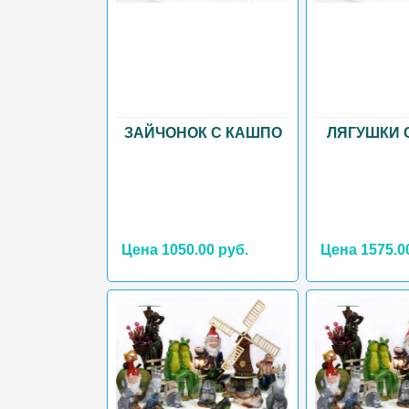
ЗАЙЧОНОК С КАШПО
ЛЯГУШКИ 
Цена 1050.00 руб.
Цена 1575.0