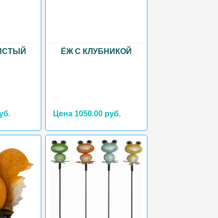
ИСТЫЙ
ЁЖ С КЛУБНИКОЙ
уб.
Цена 1050.00 руб.