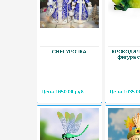
СНЕГУРОЧКА
КРОКОДИЛ
фигура 
Цена 1650.00 руб.
Цена 1035.0