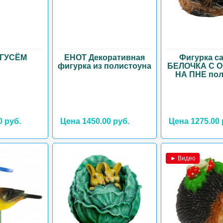
 ГУСЁМ
ЕНОТ Декоративная
Фигурка с
фигурка из полистоуна
БЕЛОЧКА С 
НА ПНЕ пол
0 руб.
Цена 1450.00 руб.
Цена 1275.00 
► Видео