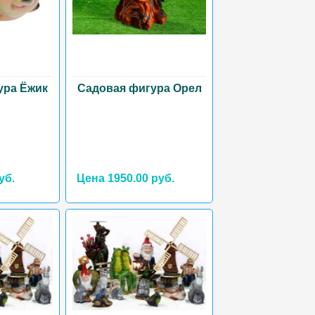
ура Ёжик
Садовая фигура Орел
уб.
Цена 1950.00 руб.