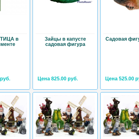
ПТИЦА в
Зайцы в капусте
Садовая фиг
именте
садовая фигура
 руб.
Цена 825.00 руб.
Цена 525.00 р