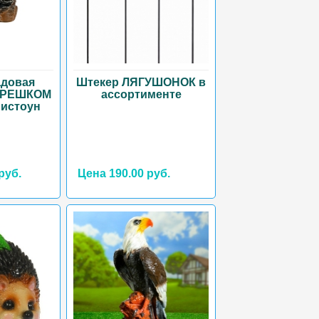
адовая
Штекер ЛЯГУШОНОК в
ОРЕШКОМ
ассортименте
истоун
руб.
Цена 190.00 руб.