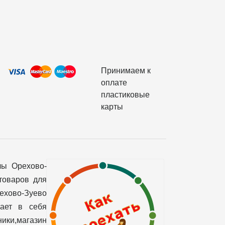
Принимаем к
оплате
пластиковые
карты
лы Орехово-
товаров для
рехово-Зуево
чает в себя
ики,магазин