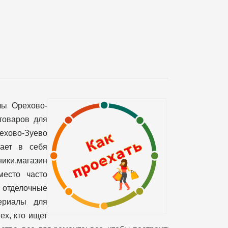
лы Орехово-
товаров для
рехово-Зуево
чает в себя
ики,магазин
место часто
 отделочные
териалы для
ех, кто ищет