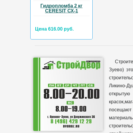
Гидропломба 2 кг
CERESIT СХ-1
Цена 616.00 руб.
Строит
Зуево) эт
строительс
Ликино-Ду
открытую
красок,ма
посещают 
материал
строительс