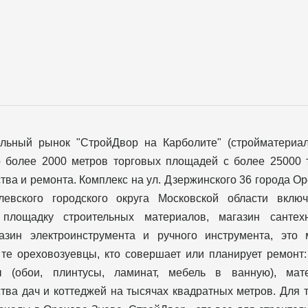
ельный рынок "СтройДвор на Карболите" (стройматериа
о более 2000 метров торговых площадей с более 25000 
тва и ремонта. Комплекс на ул. Дзержинского 36 города О
левского городского округа Московской области вклю
 площадку строительных материалов, магазин сантехн
газин электроинструмента и ручного инструмента, это 
те ореховозуевцы, кто совершает или планирует ремонт:
ы (обои, плинтусы, ламинат, мебель в ванную), ма
тва дач и коттеджей на тысячах квадратных метров. Для т