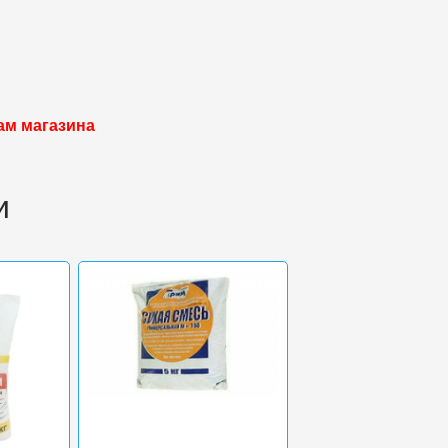
ам магазина
и