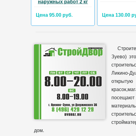
наружных работ 2 кг
Цена 95.00 руб.
Цена 130.00 р
Строит
Зуево) эт
строительс
Ликино-Ду
открытую
красок,ма
посещают 
материал
строительс
стройматер
дом.