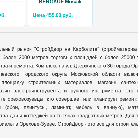
BERGAUF Mosaik
уб.
Цена 455.00 руб.
ельный рынок "СтройДвор на Карболите" (стройматериа
о более 2000 метров торговых площадей с более 25000 
тва и ремонта. Комплекс на ул. Дзержинского 36 города О
левского городского округа Московской области вклю
 площадку строительных материалов, магазин сантехн
газин электроинструмента и ручного инструмента, это 
те ореховозуевцы, кто совершает или планирует ремонт:
ы (обои, плинтусы, ламинат, мебель в ванную), ма
тва дач и коттеджей на тысячах квадратных метров. Для т
иалы в Орехове-Зуеве, СтройДвор - это все для строительс