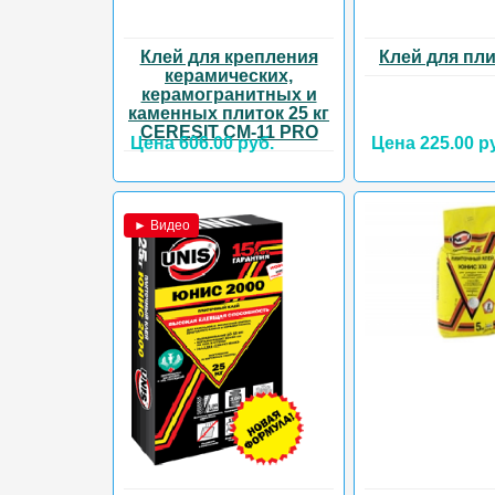
Клей для крепления
Клей для пли
керамических,
керамогранитных и
каменных плиток 25 кг
CERESIT CM-11 PRO
Цена 606.00 руб.
Цена 225.00 р
► Видео