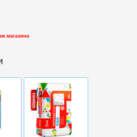
ам магазина
и