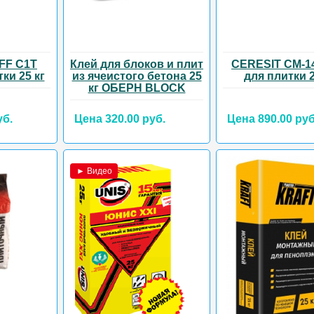
FF C1T
Клей для блоков и плит
CERESIT CM-1
ки 25 кг
из ячеистого бетона 25
для плитки 2
кг ОБЕРН BLOCK
уб.
Цена 320.00 руб.
Цена 890.00 руб
► Видео