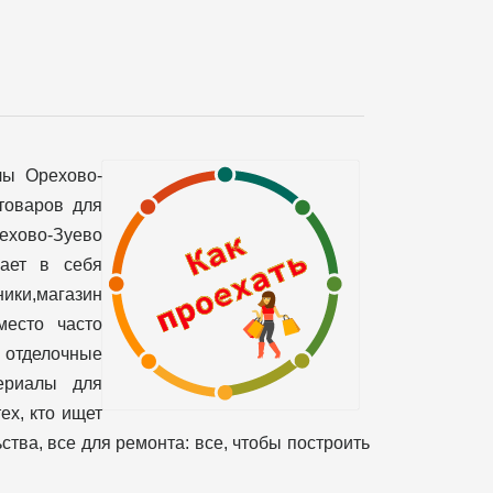
лы Орехово-
товаров для
рехово-Зуево
чает в себя
ики,магазин
место часто
 отделочные
териалы для
ех, кто ищет
тва, все для ремонта: все, чтобы построить