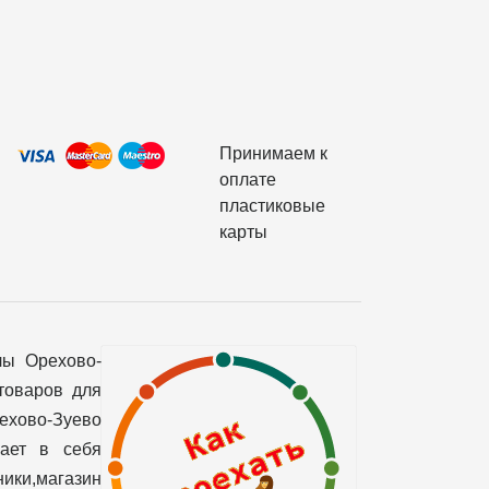
Принимаем к
оплате
пластиковые
карты
лы Орехово-
товаров для
рехово-Зуево
чает в себя
ики,магазин