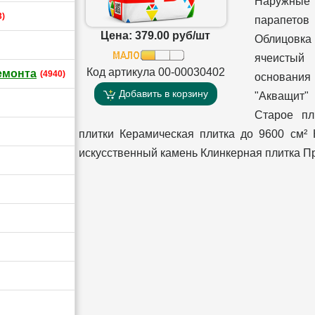
Наружные
3)
парапетов
Цена: 379.00 руб/шт
Облицовка
ячеистый
Код артикула 00-00030402
емонта
(4940)
основани
Добавить в корзину
"Акващит"
Старое пл
плитки Керамическая плитка до 9600 см²
искусственный камень Клинкерная плитка П