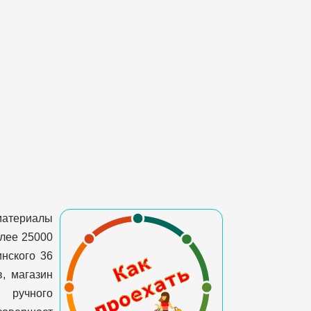
материалы
олее 25000
инского 36
, магазин
и ручного