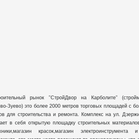
роительный рынок "СтройДвор на Карболите" (строй
во-Зуево) это более 2000 метров торговых площадей с б
ов для строительства и ремонта. Комплекс на ул. Дзерж
ает в себя открытую площадку строительных материалов
хники,магазин красок,магазин электроинструмента 