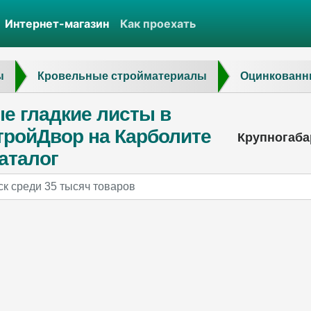
Интернет-магазин
Как проехать
ы
Кровельные стройматериалы
Оцинкованн
е гладкие листы в
тройДвор на Карболите
Крупногабар
аталог