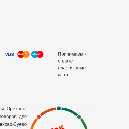
Принимаем к
оплате
пластиковые
карты
лы Орехово-
товаров для
рехово-Зуево