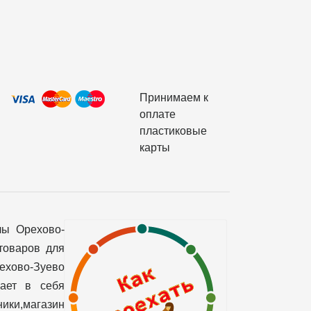
Принимаем к
оплате
пластиковые
карты
лы Орехово-
товаров для
рехово-Зуево
чает в себя
ики,магазин