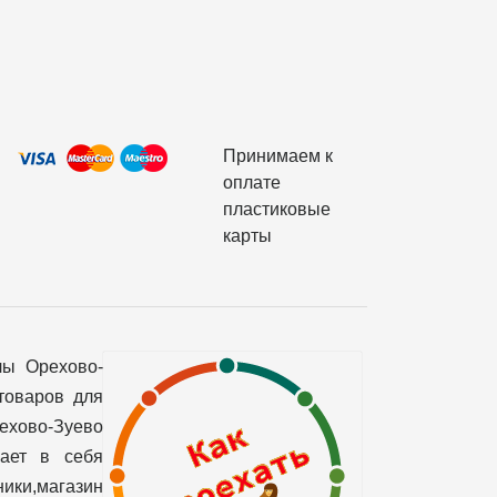
Принимаем к
оплате
пластиковые
карты
лы Орехово-
товаров для
рехово-Зуево
чает в себя
ики,магазин