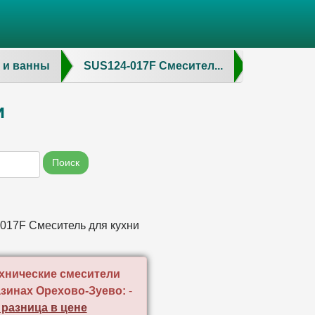
 и ванны
SUS124-017F Смесител...
и
Поиск
017F Смеситель для кухни
хнические смесители
азинах Орехово-Зуево:
-
 разница в цене