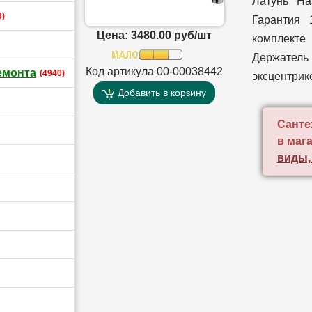
Латунь На
3)
Гарантия
Цена: 3480.00 руб/шт
комплекте
Держатель
Код артикула 00-00038442
емонта
(4940)
эксцентрик
Добавить в корзину
Санте
в маг
виды,