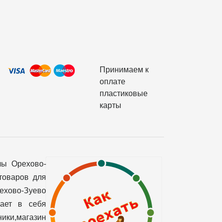
Принимаем к
оплате
пластиковые
карты
лы Орехово-
товаров для
рехово-Зуево
чает в себя
ики,магазин