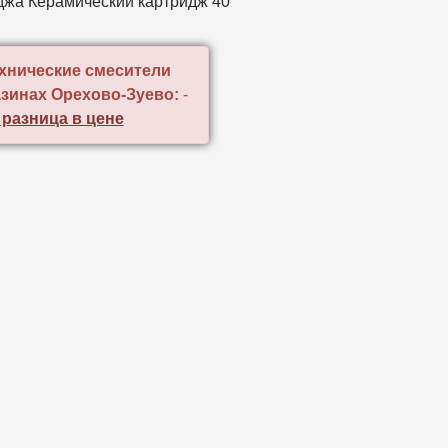
джа Керамический картридж 40
хнические смесители
азинах Орехово-Зуево:
-
 разница в цене