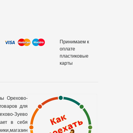
Принимаем к
оплате
пластиковые
карты
лы Орехово-
товаров для
рехово-Зуево
чает в себя
ики,магазин