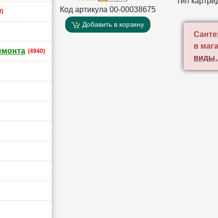
Тип картри
Код артикула 00-00038675
3)
Добавить в корзину
Санте
в маг
емонта
(4940)
виды,