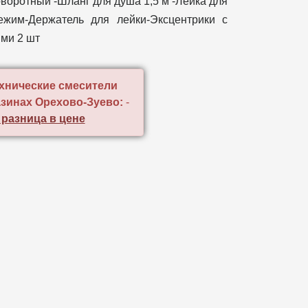
оворотный -Шланг для душа 1,5 м -Лейка для
ежим-Держатель для лейки-Эксцентрики с
ми 2 шт
хнические смесители
азинах Орехово-Зуево:
-
 разница в цене