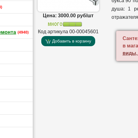
букса 90°п
3)
душа: 1 р
Цена: 3000.00 руб/шт
отражателя
Код артикула 00-00045601
емонта
(4940)
Санте
Добавить в корзину
в маг
виды,