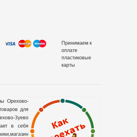
Принимаем к
оплате
пластиковые
карты
лы Орехово-
товаров для
рехово-Зуево
чает в себя
ики,магазин