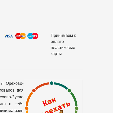
Принимаем к
оплате
пластиковые
карты
лы Орехово-
товаров для
рехово-Зуево
чает в себя
ики,магазин