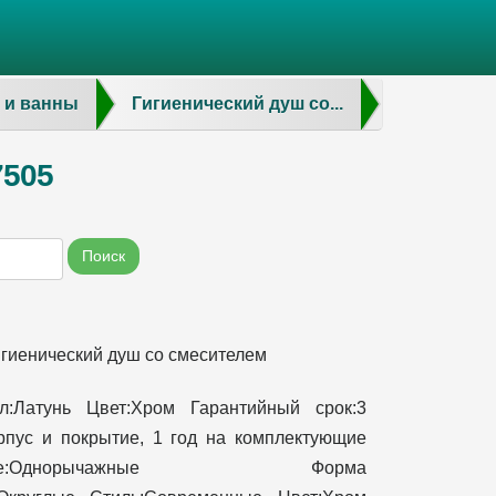
 и ванны
Гигиенический душ со...
7505
Поиск
гиенический душ со смесителем
л:Латунь Цвет:Хром Гарантийный срок:3
рпус и покрытие, 1 год на комплектующие
ение:Однорычажные Форма