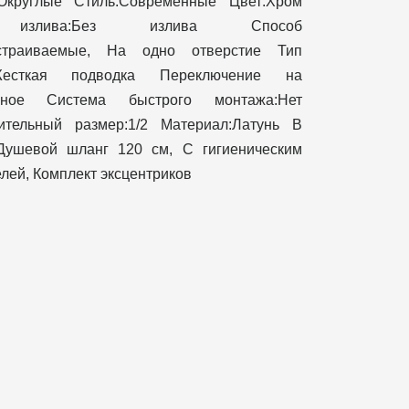
:Округлые Стиль:Современные Цвет:Хром
излива:Без излива Способ
Встраиваемые, На одно отверстие Тип
:Жесткая подводка Переключение на
мное Система быстрого монтажа:Нет
ительный размер:1/2 Материал:Латунь В
:Душевой шланг 120 см, С гигиеническим
лей, Комплект эксцентриков