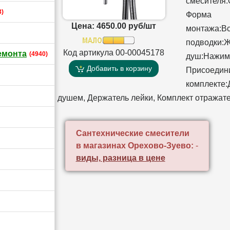
смесителя
3)
Форма 
Цена: 4650.00 руб/шт
монтажа:
подводки
Код артикула 00-00045178
емонта
(4940)
душ:Нажи
Добавить в корзину
Присоедин
комплекте
душем, Держатель лейки, Комплект отражате
Сантехнические смесители
в магазинах Орехово-Зуево:
-
виды, разница в цене