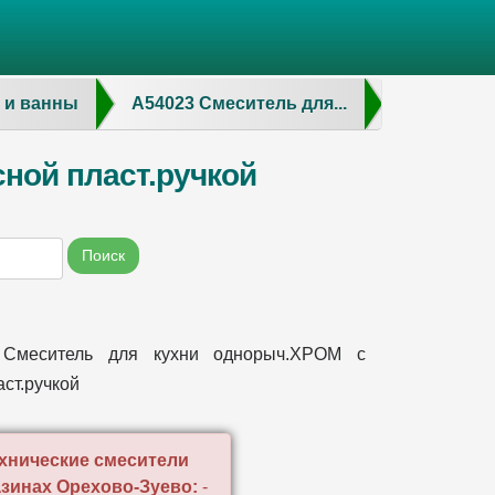
 и ванны
А54023 Смеситель для...
ной пласт.ручкой
Поиск
 Смеситель для кухни однорыч.ХРОМ с
аст.ручкой
хнические смесители
азинах Орехово-Зуево:
-