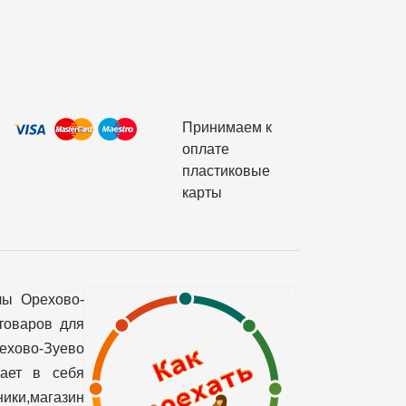
Принимаем к
оплате
пластиковые
карты
лы Орехово-
товаров для
рехово-Зуево
чает в себя
ики,магазин