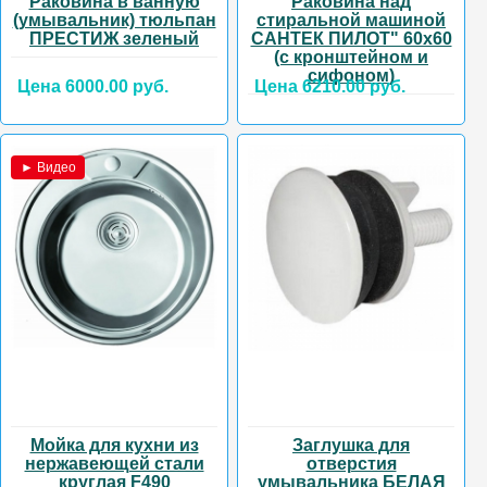
Раковина в ванную
Раковина над
(умывальник) тюльпан
стиральной машиной
ПРЕСТИЖ зеленый
САНТЕК ПИЛОТ" 60х60
(с кронштейном и
сифоном)
Цена 6000.00 руб.
Цена 6210.00 руб.
► Видео
Мойка для кухни из
Заглушка для
нержавеющей стали
отверстия
круглая F490
умывальника БЕЛАЯ